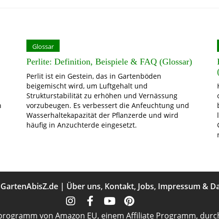
Glossar
Perlite: Definition, Beispiele & FAQ (Glossar)
Perlit ist ein Gestein, das in Gartenböden
beigemischt wird, um Luftgehalt und
Strukturstabilität zu erhöhen und Vernässung
n
vorzubeugen. Es verbessert die Anfeuchtung und
Wasserhaltekapazität der Pflanzerde und wird
häufig in Anzuchterde eingesetzt.
t
GartenAbisZ.de
|
Über uns
,
Kontakt
,
Jobs
,
Impressum
&
Da
programm von Amazon EU, einem Affiliate Programm, durch