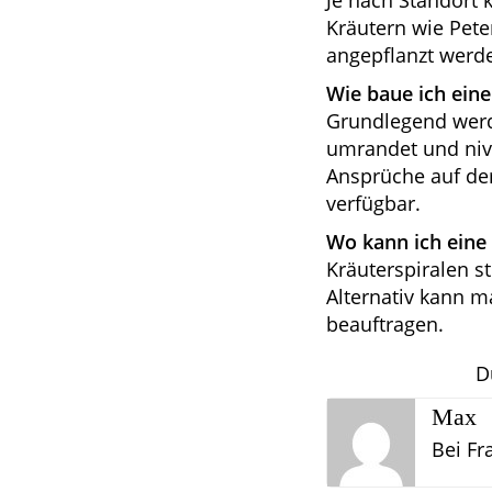
Je nach Standort 
Kräutern wie Peter
angepflanzt werd
Wie baue ich eine
Grundlegend werde
umrandet und nive
Ansprüche auf der 
verfügbar.
Wo kann ich eine
Kräuterspiralen s
Alternativ kann 
beauftragen.
D
Max
Bei Fr