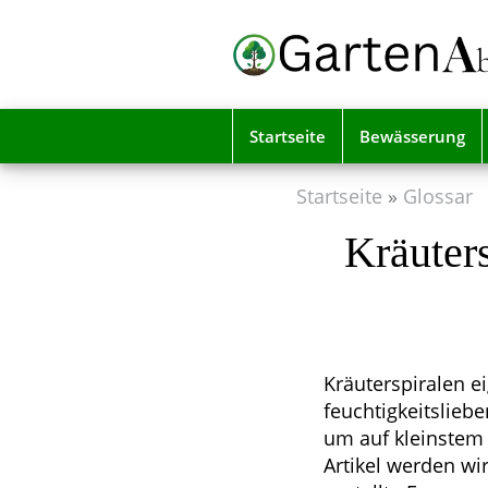
Skip
to
main
content
Startseite
Bewässerung
Startseite
Glossar
Kräuter
Kräuterspiralen ei
feuchtigkeitsliebe
um auf kleinstem
Artikel werden wir