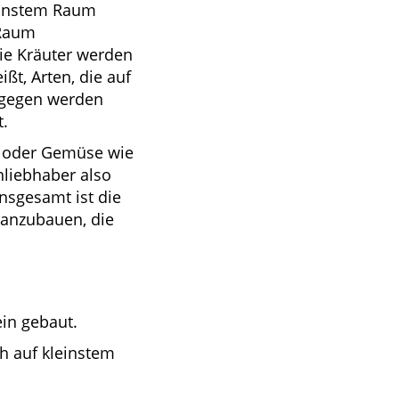
leinstem Raum
 Raum
ie Kräuter werden
ßt, Arten, die auf
agegen werden
t.
rn oder Gemüse wie
nliebhaber also
nsgesamt ist die
r anzubauen, die
in gebaut.
ch auf kleinstem