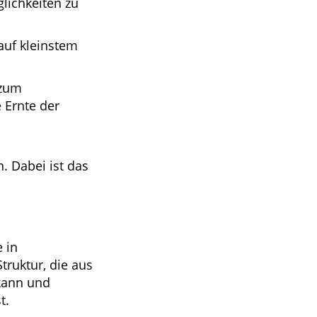
lichkeiten zu
auf kleinstem
 zum
 Ernte der
. Dabei ist das
e in
truktur, die aus
 kann und
t.