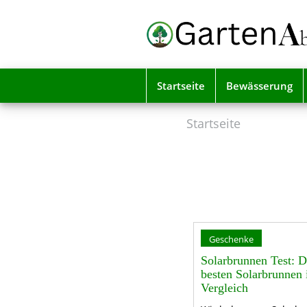
Skip
to
main
content
Startseite
Bewässerung
Startseite
Geschenke
Solarbrunnen Test: D
besten Solarbrunnen
Vergleich