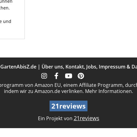
runnen
chen.
e und
t
GartenAbisZ.de
|
Über uns
,
Kontakt
,
Jobs
,
Impressum
&
Da
programm von Amazon EU, einem Affiliate Programm, durch
indem wir zu Amazon.de verlinken.
Mehr Informationen.
21reviews
21reviews
Ein Projekt von