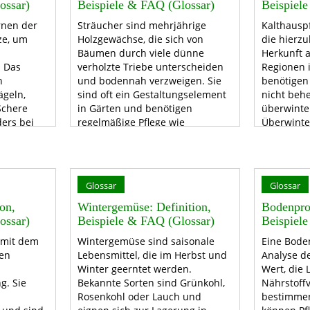
ossar)
Beispiele & FAQ (Glossar)
Beispiel
ernen der
Sträucher sind mehrjährige
Kalthauspf
ze, um
Holzgewächse, die sich von
die hierz
Bäumen durch viele dünne
Herkunft 
. Das
verholzte Triebe unterscheiden
Regionen 
h
und bodennah verzweigen. Sie
benötigen
ägeln,
sind oft ein Gestaltungselement
nicht beh
Schere
in Gärten und benötigen
überwinte
ers bei
regelmäßige Pflege wie
Überwinte
tunien.
Schneiden und Düngen.
Temperatu
Celsius is
Glossar
Glossar
on,
Wintergemüse: Definition,
Bodenprob
ossar)
Beispiele & FAQ (Glossar)
Beispiel
 mit dem
Wintergemüse sind saisonale
Eine Bode
nen
Lebensmittel, die im Herbst und
Analyse d
Winter geerntet werden.
Wert, die 
g. Sie
Bekannte Sorten sind Grünkohl,
Nährstoffv
Rosenkohl oder Lauch und
bestimmen