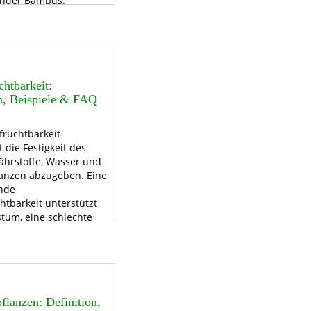
ender Bambus.
htbarkeit:
on, Beispiele & FAQ
fruchtbarkeit
 die Festigkeit des
ährstoffe, Wasser und
flanzen abzugeben. Eine
nde
htbarkeit unterstützt
tum, eine schlechte
ererträge und
Qualität der Ernte
en. Eine regelmäßige
öht die
htbarkeit und sorgt für
Ernte.
flanzen: Definition,