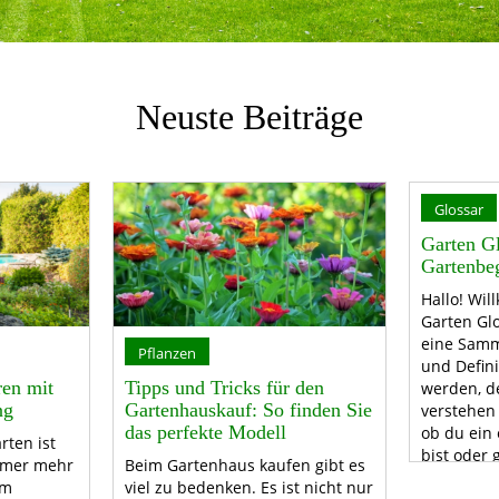
Neuste Beiträge
Glossar
Garten Gl
Gartenbeg
Hallo! Wi
Garten Glo
eine Samm
Pflanzen
und Defini
ren mit
Tipps und Tricks für den
werden, d
ng
Gartenhauskauf: So finden Sie
verstehen 
das perfekte Modell
ob du ein
rten ist
bist oder 
mmer mehr
Beim Gartenhaus kaufen gibt es
dich mit 
em
viel zu bedenken. Es ist nicht nur