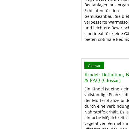
Beetanlagen aus organ
Schichten für den
Gemüseanbau. Sie biet
verbesserte Wärmeisol
und leichtere Bewirtsc
sind ideal für kleine G
bieten optimale Bedin
nützliche Mikroorgani
Glossar
Kindel: Definition, B
& FAQ (Glossar)
Ein Kindel ist eine klei
vollständige Pflanze, di
der Mutterpflanze bild
durch eine Verbindun
Nährstoffe erhält. Es is
einfache Möglichkeit z
vegetativen Vermehru