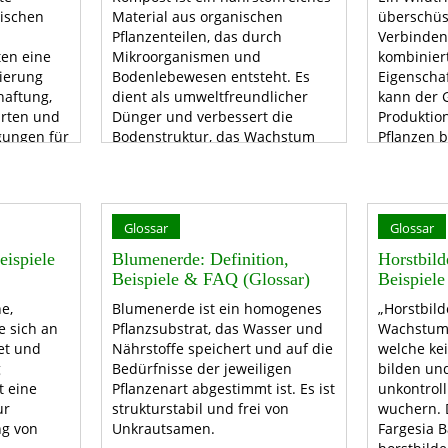
ischen
Material aus organischen
überschüs
Pflanzenteilen, das durch
Verbinden
en eine
Mikroorganismen und
kombiniert
ierung
Bodenlebewesen entsteht. Es
Eigenscha
haftung,
dient als umweltfreundlicher
kann der G
ärten und
Dünger und verbessert die
Produktio
gungen für
Bodenstruktur, das Wachstum
Pflanzen b
smen.
und die Nährstoffaufnahme von
Unkontroll
Pflanzen.
entfernt 
Wuchs zu 
Glossar
Glossar
eispiele
Blumenerde: Definition,
Horstbild
Beispiele & FAQ (Glossar)
Beispiel
ne,
Blumenerde ist ein homogenes
„Horstbil
e sich an
Pflanzsubstrat, das Wasser und
Wachstum
et und
Nährstoffe speichert und auf die
welche ke
g
Bedürfnisse der jeweiligen
bilden und
t eine
Pflanzenart abgestimmt ist. Es ist
unkontroll
ur
strukturstabil und frei von
wuchern. 
ng von
Unkrautsamen.
Fargesia B