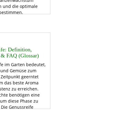
flanzenwachstum
n und die optimale
bestimmen.
fe: Definition,
e & FAQ (Glossar)
fe im Garten bedeutet,
t und Gemüse zum
 Zeitpunkt geerntet
m das beste Aroma
stenz zu erreichen.
chte benötigen eine
 um diese Phase zu
 Die Genussreife
t die Qualität
h.