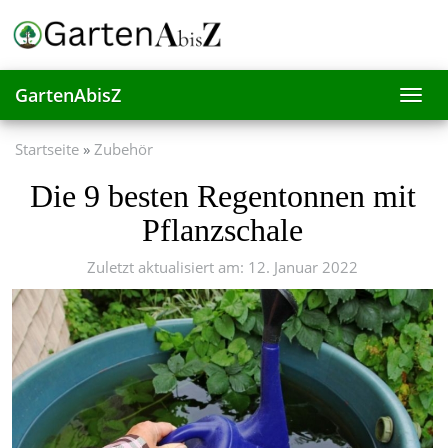
Skip
to
main
content
GartenAbisZ
Toggl
navig
Startseite
Zubehör
Die 9 besten Regentonnen mit
Pflanzschale
Zuletzt aktualisiert am: 12. Januar 2022