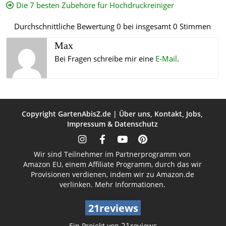
Die 7 besten Zubehöre für Hochdruckreiniger
Durchschnittliche Bewertung
0
bei insgesamt
0
Stimmen
Max
Bei Fragen schreibe mir eine
E-Mail
.
Copyright
GartenAbisZ.de
|
Über uns
,
Kontakt
,
Jobs
,
Impressum
&
Datenschutz
Wir sind Teilnehmer im Partnerprogramm von
Amazon EU, einem Affiliate Programm, durch das wir
Provisionen verdienen, indem wir zu Amazon.de
verlinken.
Mehr Informationen.
21reviews
21reviews
Ein Projekt von