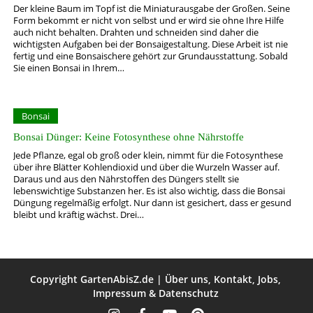
Der kleine Baum im Topf ist die Miniaturausgabe der Großen. Seine
Form bekommt er nicht von selbst und er wird sie ohne Ihre Hilfe
auch nicht behalten. Drahten und schneiden sind daher die
wichtigsten Aufgaben bei der Bonsaigestaltung. Diese Arbeit ist nie
fertig und eine Bonsaischere gehört zur Grundausstattung. Sobald
Sie einen Bonsai in Ihrem…
Bonsai
Bonsai Dünger: Keine Fotosynthese ohne Nährstoffe
Jede Pflanze, egal ob groß oder klein, nimmt für die Fotosynthese
über ihre Blätter Kohlendioxid und über die Wurzeln Wasser auf.
Daraus und aus den Nährstoffen des Düngers stellt sie
lebenswichtige Substanzen her. Es ist also wichtig, dass die Bonsai
Düngung regelmäßig erfolgt. Nur dann ist gesichert, dass er gesund
bleibt und kräftig wächst. Drei…
Copyright
GartenAbisZ.de
|
Über uns
,
Kontakt
,
Jobs
,
Impressum
&
Datenschutz